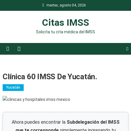
Saltar
martes, agosto 04, 2026
al
contenido
Citas IMSS
Solicita tu cita médica del IMSS
Clínica 60 IMSS De Yucatán.
Yucatán
Ahora puedes encontrar la
Subdelegación del IMSS
que te corresponde
simplemente ingresando tu