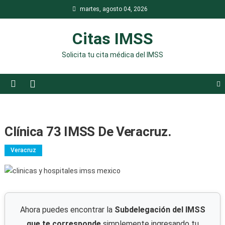
Saltar
martes, agosto 04, 2026
al
contenido
Citas IMSS
Solicita tu cita médica del IMSS
Clínica 73 IMSS De Veracruz.
Veracruz
Ahora puedes encontrar la
Subdelegación del IMSS
que te corresponde
simplemente ingresando tu