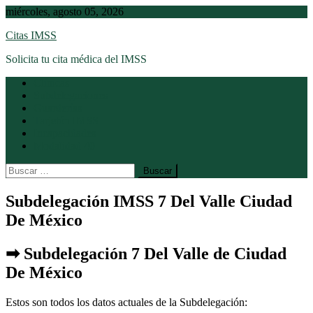
Saltar
miércoles, agosto 05, 2026
al
Citas IMSS
contenido
Solicita tu cita médica del IMSS
Clínicas
Subdelegaciones
Guarderías
Tarjetón IMSS
Incapacidades
Modalidad 40
Buscar:
Subdelegación IMSS 7 Del Valle Ciudad
De México
➡ Subdelegación 7 Del Valle de Ciudad
De México
Estos son todos los datos actuales de la Subdelegación: