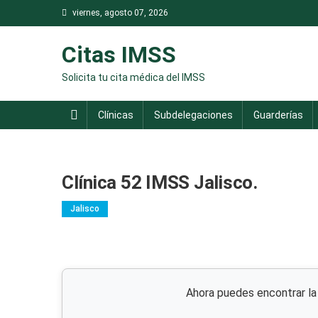
Saltar
viernes, agosto 07, 2026
al
contenido
Citas IMSS
Solicita tu cita médica del IMSS
Clínicas
Subdelegaciones
Guarderías
Clínica 52 IMSS Jalisco.
Jalisco
Ahora puedes encontrar l