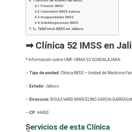
Tramites de interés del IMSS
Pensión IMSS
Calendario IMSS Activos
Incapacidades IMSS
Subdelegaciones IMSS
📞 Teléfonos IMSS en Jalisco
➡ Clínica 52 IMSS en Jal
* Información sobre UMF-UMAA 52 GUADALAJARA:
–
Tipo de unidad:
Clínica IMSS – Unidad de Medicina Fami
–
Estado:
Jalisco
–
Direccion:
BOULEVARD MARCELINO GARCIA BARRAGAN E
–
CP:
44430
Servicios de esta Clínica