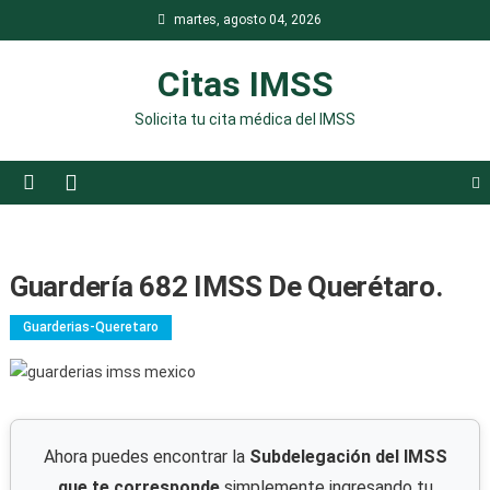
Saltar
martes, agosto 04, 2026
al
contenido
Citas IMSS
Solicita tu cita médica del IMSS
Guardería 682 IMSS De Querétaro.
Guarderias-Queretaro
Ahora puedes encontrar la
Subdelegación del IMSS
que te corresponde
simplemente ingresando tu