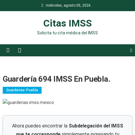
Saltar
miércoles, agosto 05, 2026
al
contenido
Citas IMSS
Solicita tu cita médica del IMSS
Guardería 694 IMSS En Puebla.
Guarderias-Puebla
Ahora puedes encontrar la
Subdelegación del IMSS
que te corresponde
simplemente ingresando tu