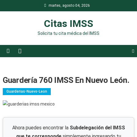
Saltar
martes, agosto 04, 2026
al
contenido
Citas IMSS
Solicita tu cita médica del IMSS
Guardería 760 IMSS En Nuevo León.
Guarderias-Nuevo-Leon
Ahora puedes encontrar la
Subdelegación del IMSS
que te corresponde
simplemente ingresando tu