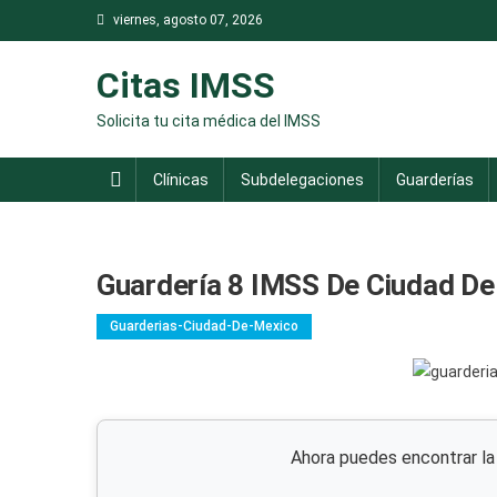
Saltar
viernes, agosto 07, 2026
al
contenido
Citas IMSS
Solicita tu cita médica del IMSS
Clínicas
Subdelegaciones
Guarderías
Guardería 8 IMSS De Ciudad De
Guarderias-Ciudad-De-Mexico
Ahora puedes encontrar l