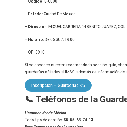
–
Código:
G-0008
–
Estado:
Ciudad De México
–
Direccion:
MIGUEL CABRERA 44 BENITO JUAREZ, COL. 
–
Horario:
De 06:30 A 19:00.
–
CP:
3910
Si no conoces nuestra recomendada sección-guia, ahora 
guarderías afiliadas al IMSS, además de información de u
Inscripción – Guarderías 👈
📞 Teléfonos de la Guard
Llamadas desde México:
Todo tipo de gestión:
55-55-63-74-13