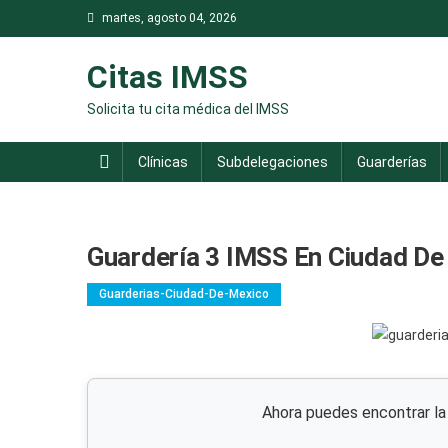
Saltar
martes, agosto 04, 2026
al
contenido
Citas IMSS
Solicita tu cita médica del IMSS
Clínicas
Subdelegaciones
Guarderías
Guardería 3 IMSS En Ciudad De
Guarderias-Ciudad-De-Mexico
Ahora puedes encontrar l