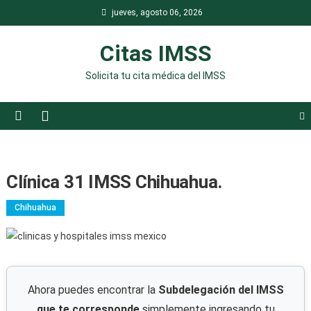
Saltar
jueves, agosto 06, 2026
al
contenido
Citas IMSS
Solicita tu cita médica del IMSS
Clínica 31 IMSS Chihuahua.
Chihuahua
Ahora puedes encontrar la
Subdelegación del IMSS
que te corresponde
simplemente ingresando tu